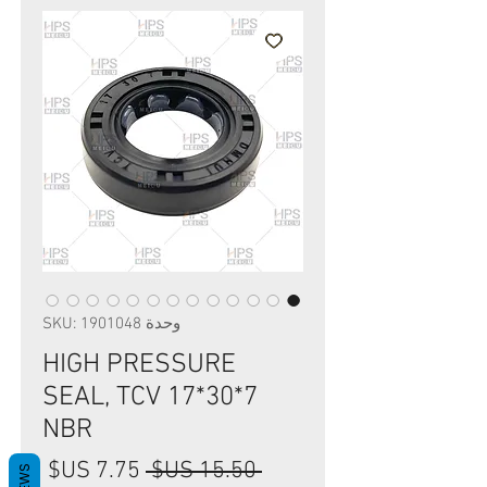
وحدة SKU: 1901048
HIGH PRESSURE
SEAL, TCV 17*30*7
NBR
سعر
سعر
 ‏15.50 US$ 