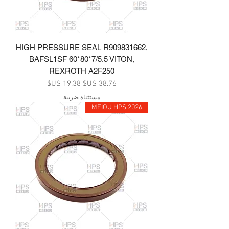
HIGH PRESSURE SEAL R909831662,
BAFSL1SF 60*80*7/5.5 VITON,
REXROTH A2F250
سعر عادي
سعر البيع
مستثناة ضريبة
MEIOU HPS 2026