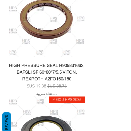
HIGH PRESSURE SEAL R909831662,
BAFSL1SF 60*80*7/5.5 VITON,
REXROTH A2FO160/180
سعر عادي
سعر البيع
مستثناة ضريبة
MEIOU HPS 2026
REVIEWS