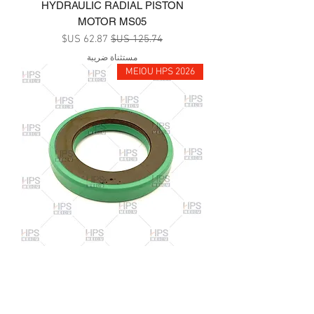
HYDRAULIC RADIAL PISTON
MOTOR MS05
سعر عادي
سعر البيع
مستثناة ضريبة
MEIOU HPS 2026
HIGH PRESSURE SEAL, 30*48*7
PTFE+VITON, INJECTION MACHINE
SWINGING MOTOR