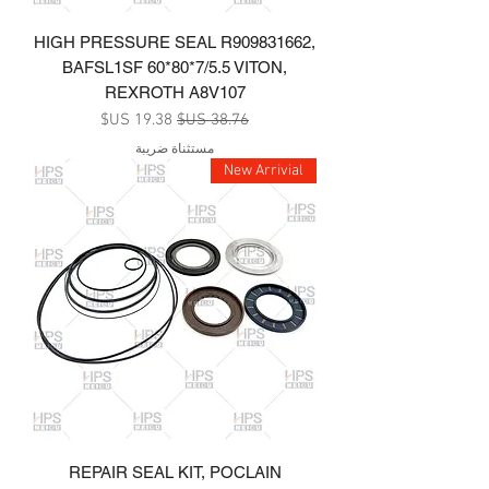
HIGH PRESSURE SEAL R909831662,
BAFSL1SF 60*80*7/5.5 VITON,
REXROTH A8V107
سعر عادي
سعر البيع
مستثناة ضريبة
New Arrivial
REPAIR SEAL KIT, POCLAIN