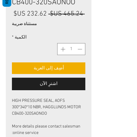
CB400-320SAONOO
سعر
سعر
 ‏465.24 US$ 
البيع
عادي
مستثناة ضريبة
*
الكمية
أضِف إلى العربة
اشترِ الآن
HIGH PRESSURE SEAL, AOFS
300*340*10 NBR, HAGGLUNDS MOTOR
CB400-320SAONOO
More details please contact salesman
online service: